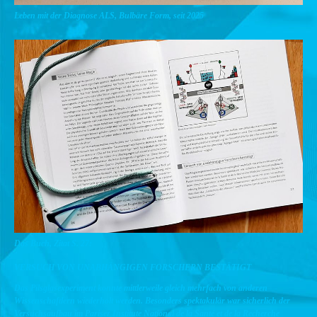
Leben mit der Diagnose ALS, Bulbäre Form, seit 2025
Das Buch, Zitat S. 27:
VERSUCH VON UNABHÄNGIGEN FORSCHERN BESTÄTIGT
Das Pilsglasexperiment konnte mittlerweile gleich mehrfach von anderen
Wissenschaftlern wiederholt werden. Besonders spektakulär war sicherlich der
Versuchsaufbau im Pariser Institute National de la Santé et de la Recherche