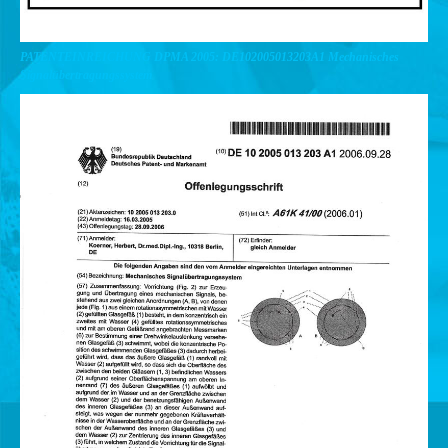
PATENTEINREICHUNG DPMA 2005: DE102005013203A1 Mechanisches
Signalübertragungssystem