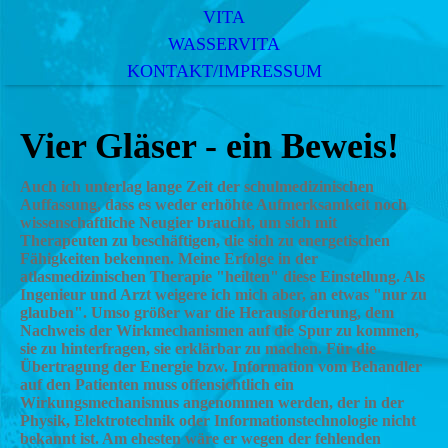
VITA
WASSERVITA
KONTAKT/IMPRESSUM
Vier Gläser - ein Beweis!
Auch ich unterlag lange Zeit der schulmedizinischen
Auffassung, dass es weder erhöhte Aufmerksamkeit noch
wissenschaftliche Neugier braucht, um sich mit
Therapeuten zu beschäftigen, die sich zu energetischen
Fähigkeiten bekennen. Meine Erfolge in der
atlasmedizinischen Therapie "heilten" diese Einstellung. Als
Ingenieur und Arzt weigere ich mich aber, an etwas "nur zu
glauben". Umso größer war die Herausforderung, dem
Nachweis der Wirkmechanismen auf die Spur zu kommen,
sie zu hinterfragen, sie erklärbar zu machen. Für die
Übertragung der Energie bzw. Information vom Behandler
auf den Patienten muss offensichtlich ein
Wirkungsmechanismus angenommen werden, der in der
Physik, Elektrotechnik oder Informationstechnologie nicht
bekannt ist. Am ehesten wäre er wegen der fehlenden