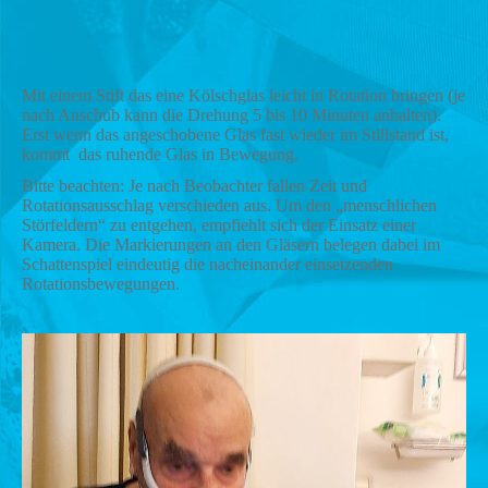
Mit einem Stift das eine Kölschglas leicht in Rotation bringen (je
nach Anschub kann die Drehung 5 bis 10 Minuten anhalten).
Erst wenn das angeschobene Glas fast wieder im Stillstand ist,
kommt das ruhende Glas in Bewegung.
Bitte beachten: Je nach Beobachter fallen Zeit und
Rotationsausschlag verschieden aus. Um den „menschlichen
Störfeldern“ zu entgehen, empfiehlt sich der Einsatz einer
Kamera. Die Markierungen an den Gläsern belegen dabei im
Schattenspiel eindeutig die nacheinander einsetzenden
Rotationsbewegungen.