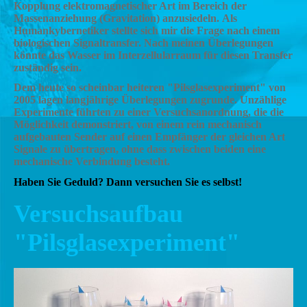
Kopplung elektromagnetischer Art im Bereich der
Massenanziehung (Gravitation) anzusiedeln. Als
Humankybernetiker stellte sich mir die Frage nach einem
biologischen Signaltransfer. Nach meinen Überlegungen
könnte das Wasser im Interzellularraum für diesen Transfer
zuständig sein.
Dem heute so scheinbar heiteren "Pilsglasexperiment" von
2005 lagen langjährige Überlegungen zugrunde. Unzählige
Experimente führten zu einer Versuchsanordnung, die die
Möglichkeit demonstriert, von einem rein mechanisch
aufgebauten Sender auf einen Empfänger der gleichen Art
Signale zu übertragen, ohne dass zwischen beiden eine
mechanische Verbindung besteht.
Haben Sie Geduld? Dann versuchen Sie es selbst!
Versuchsaufbau
"Pilsglasexperiment"