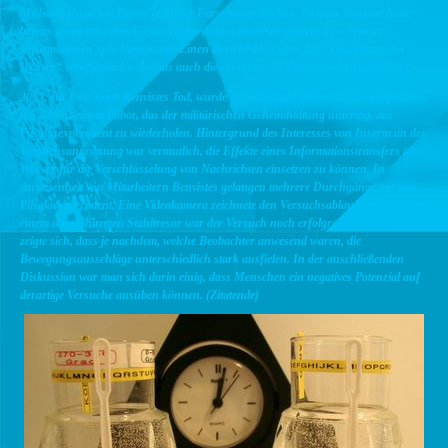
Médicale (Inserm). Deren früherer Forschungsdirektor Jacques Benviste hatte
bereits zuvor mit einer Versuchsanordnung beweisen wollen, dass Wasser
Informationen speichern kann. Einen Bericht dazu über das „Gedächtnis des
Wasser“ veröffentlichte damals auch die renommierte Fachzeitschrift „Nature“.
2005, ein Jahr nach Benvistes Tod, wurde ich von dem Pariser Institut eingeladen,
um dort in einem Labor, das der militärischen Geheimhaltung unterlag, das
Pilsglasexperiment zu wiederholen. Hintergrund des Interesses von Inserm an der
Versuchsanordnung war vermutlich, die Effekte eines Informationstransfers über
Wasser für die Verschlüsselung von Nachrichten einsetzen zu können. In
Anwesenheit von Mitarbeitern Benvistes gelangen mehrere Durchgänge mit dem
Pilsglasexperiment. Eine Videokamera zeichnete den Versuchsablauf auf. Selbst in
einem abgeschirmten Stahltresor war der Versuch noch erfolgreich. Allerdings
zeigte sich, dass je nachdem, welche Beobachter anwesend waren, die
Bewegungsausschläge unterschiedlich stark ausfielen.
In der anschließenden
Diskussion war man sich darin einig, dass Menschen ein negatives Potenzial auf
derartige Versuche ausüben können. (Zitatende)