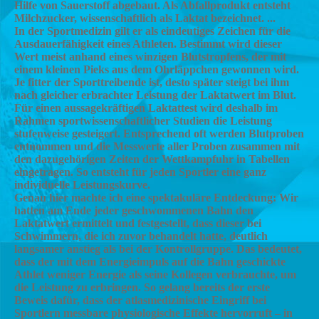
Hilfe von Sauerstoff abgebaut. Als Abfallprodukt entsteht
Milchzucker, wissenschaftlich als Laktat bezeichnet. ...
In der Sportmedizin gilt er als eindeutiges Zeichen für die
Ausdauerfähigkeit eines Athleten. Bestimmt wird dieser
Wert meist anhand eines winzigen Blutstropfens, der mit
einem kleinen Pieks aus dem Ohrläppchen gewonnen wird.
Je fitter der Sporttreibende ist, desto später steigt bei ihm
nach gleicher erbrachter Leistung der Laktatwert im Blut.
Für einen aussagekräftigen Laktattest wird deshalb im
Rahmen sportwissenschaftlicher Studien die Leistung
stufenweise gesteigert. Entsprechend oft werden Blutproben
entnommen und die Messwerte aller Proben zusammen mit
den dazugehörigen Zeiten der Wettkampfuhr in Tabellen
eingetragen. So entsteht für jeden Sportler eine ganz
individuelle Leistungskurve.
Genau hier machte ich eine spektakuläre Entdeckung: Wir
hatten am Ende jeder geschwommenen Bahn den
Laktatwert ermittelt und festgestellt, dass dieser bei
Schwimmern, die ich zuvor behandelt hatte, deutlich
langsamer anstieg als bei der Kontrollgruppe. Das bedeutet,
dass der mit dem Energieimpuls auf die Bahn geschickte
Athlet weniger Energie als seine Kollegen verbrauchte, um
die Leistung zu erbringen. So gelang bereits der erste
Beweis dafür, dass der atlasmedizinische Eingriff bei
Sportlern messbare physiologische Effekte hervorruft – in