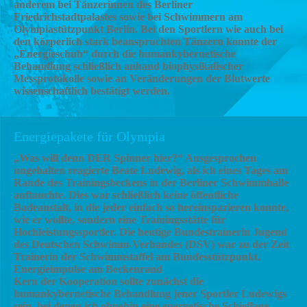
anderem bei Tänzerinnen des Berliner
Friedrichstadtpalastes sowie bei Schwimmern am
Olympiastützpunkt Berlin. Bei den Sportlern wie auch bei
den körperlich stark beanspruchten Tänzern konnte der
„Energieschub“ durch die humankybernetische
Behandlung schließlich anhand biophysikalischer
Messprotokolle sowie an Veränderungen der Blutwerte
wissenschaftlich bestätigt werden.
Energiepakete für Olympia
„Was will denn DER Spinner hier?“ Ausgesprochen
ungehalten reagierte Beate Ludewig, als ich eines Tages am
Rande des Trainingsbeckens in der Berliner Schwimmhalle
auftauchte. Dies war schließlich keine öffentliche
Badeanstalt, in die jeder einfach so hereinspazieren konnte,
wie er wollte, sondern eine Trainingsstätte für
Hochleistungssportler. Die heutige Bundestrainerin Jugend
des Deutschen Schwimm-Verbandes (DSV) war zu der Zeit
Trainerin der Schwimmstaffel am Bundesstützpunkt.
Energieimpulse am Beckenrand
Kern der Kooperation sollte zunächst die
humankybernetische Behandlung jener Sportler Ludewigs
sein, bei denen ich ohnehin eine energetische Schieflage