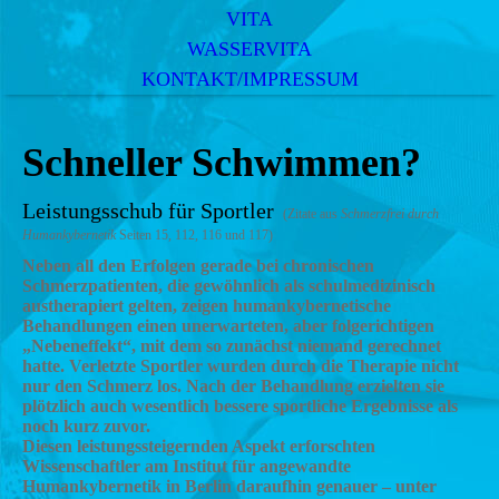
VITA
WASSERVITA
KONTAKT/IMPRESSUM
Schneller Schwimmen?
Leistungsschub für Sportler
(Zitate aus
Schmerzfrei durch
Humankybernetik
Seiten 15, 112, 116 und 117)
Neben all den Erfolgen gerade bei chronischen
Schmerzpatienten, die gewöhnlich als schulmedizinisch
austherapiert gelten, zeigen humankybernetische
Behandlungen einen unerwarteten, aber folgerichtigen
„Nebeneffekt“, mit dem so zunächst niemand gerechnet
hatte. Verletzte Sportler wurden durch die Therapie nicht
nur den Schmerz los. Nach der Behandlung erzielten sie
plötzlich auch wesentlich bessere sportliche Ergebnisse als
noch kurz zuvor.
Diesen leistungssteigernden Aspekt erforschten
Wissenschaftler am Institut für angewandte
Humankybernetik in Berlin daraufhin genauer – unter