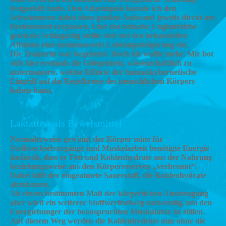
festgestellt hatte. Den Atlasimpuls konnte ich den
Schwimmern dabei ohne großen Aufwand jeweils direkt am
Beckenrand verpassen. Und das beinahe Unglaubliche
geschah: Schlagartig stellte sich bei den behandelten
Athleten eine nennenswerte Leistungssteigerung ein.
Die Trainerin war begeistert. Doch ich wollte mehr. Mir bot
sich hier erstmals die Gelegenheit, wissenschaftlich zu
untermauern, welche Effekte der humankybernetische
Eingriff auf die Regelkreise des menschlichen Körpers
haben kann.
Laktattest als Beweismittel
Normalerweise gewinnt der Körper seine für
Stoffwechselvorgänge und Muskelarbeit benötigte Energie
dadurch, dass er Fett und Kohlenhydrate aus der Nahrung
beziehungsweise aus den Körperreserven „verbrennt“.
Dabei hilft der eingeatmete Sauerstoff, die Kohlenhydrate
abzubauen.
Ab einem bestimmten Maß der körperlichen Anstrengung
aber wird ein weiterer Stoffwechselweg notwendig, um den
Energiehunger der beanspruchten Muskulatur zu stillen.
Auf diesem Weg werden die Kohlenhydrate nun ohne die