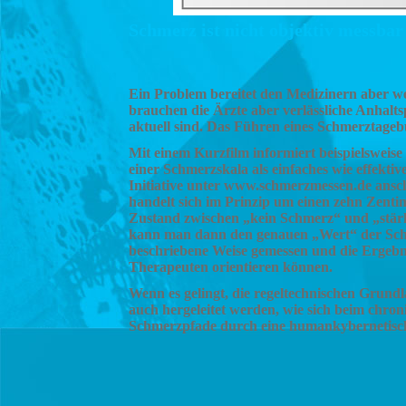
Schmerz ist nicht objektiv messba
Ein Problem bereitet den Medizinern aber w
brauchen die Ärzte aber verlässliche Anhalt
aktuell sind. Das Führen eines Schmerztagebu
Mit einem Kurzfilm informiert beispielsweise
einer Schmerzskala als einfaches wie effektiv
Initiative unter www.schmerzmessen.de anscha
handelt sich im Prinzip um einen zehn Zenti
Zustand zwischen „kein Schmerz“ und „stärks
kann man dann den genauen „Wert“ der Schm
beschriebene Weise gemessen und die Ergebn
Therapeuten orientieren können.
Wenn es gelingt, die regeltechnischen Grund
auch hergeleitet werden, wie sich beim chro
Schmerzpfade durch eine humankybernetisch