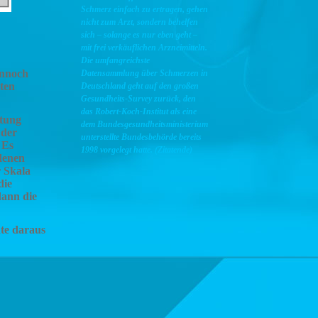
Schmerz einfach zu ertragen, gehen
nicht zum Arzt, sondern behelfen
sich – solange es nur eben geht –
mit frei verkäuflichen Arzneimitteln.
Die umfangreichste
ennoch
Datensammlung über Schmerzen in
nten
Deutschland geht auf den großen
Gesundheits-Survey zurück, den
das Robert-Koch-Institut als eine
utung
dem Bundesgesundheitsministerium
 der
unterstellte Bundesbehörde bereits
 Es
1998 vorgelegt hatte. (Zitatende)
denen
r Skala
die
dann die
te daraus