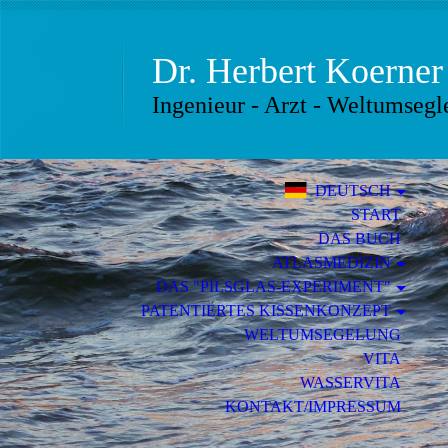
Dr.
Herbert Koer
Ingenieur - Arzt - Weltumsegl
DEUTSCH
START
DAS BUCH
ATLASMEDIZIN
DAS "PILSGLAS-EXPERIMENT"
PATENTIERTES KISSENKONZEPT
WELTUMSEGELUNG
VITA
WASSERVITA
KONTAKT/IMPRESSUM