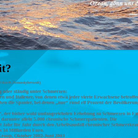
it?
i durch Humankybernetik
)
ig oder ständig unter Schmerzen:
en und Italiener, von denen etwa jeder vierte Erwachsene betroffen
ehen die Spanier, bei denen „nur“ rund elf Prozent der Bevölkeru
pe“, der bisher wohl umfangreichsten Erhebung zu Schmerzen in E
darunter allein 5.000 chronische Schmerzpatienten. Die
eit Jahr für Jahr durch den Arbeitsausfall chronischer Schmerzkr
ns 34 Milliarden Euro.
Group, Oktober 2002-Juni 2003