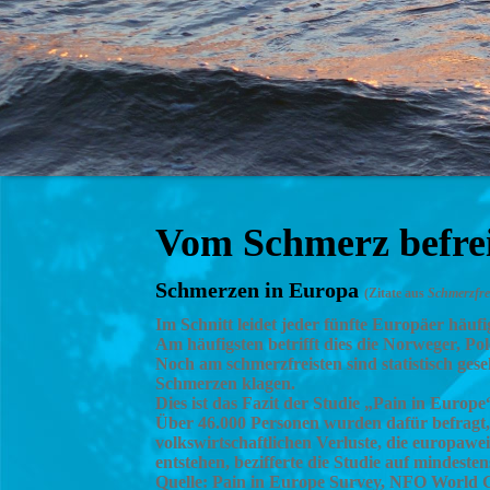
Vom Schmerz befre
Schmerzen in Europa
(Zitate aus
Schmerzfre
Im Schnitt leidet jeder fünfte Europäer häuf
Am häufigsten betrifft dies die Norweger, Pol
Noch am schmerzfreisten sind statistisch ges
Schmerzen klagen.
Dies ist das Fazit der Studie „Pain in Euro
Über 46.000 Personen wurden dafür befragt, 
volkswirtschaftlichen Verluste, die europaw
entstehen, bezifferte die Studie auf mindeste
Quelle: Pain in Europe Survey, NFO World 