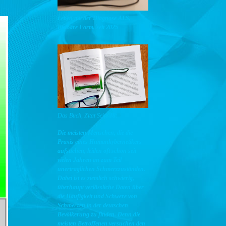
Leben mit der Diagnose ALS,
Bulbäre Form, seit 2025
Das Buch, Zitat Seite 18:
Die meisten Menschen, die die
Praxis eines Humankybernetikers
aufsuchen, leiden oft schon seit
vielen Jahren an zum Teil
unerträglichen Schmerzzuständen.
Dabei ist es ziemlich schwierig,
überhaupt verlässliche Daten über
die Häufigkeit und Schwere von
Schmerzen in der deutschen
Bevölkerung zu finden. Denn die
meisten Betroffenen versuchen den