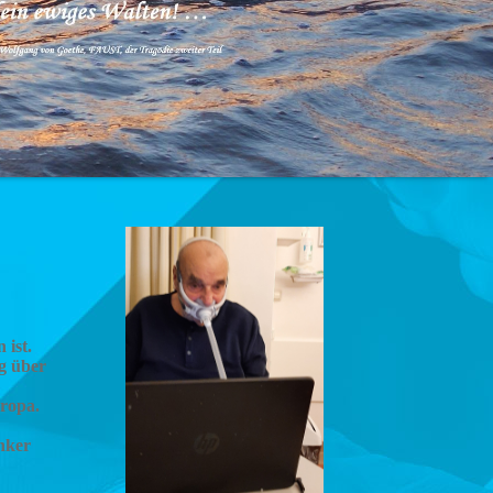
 ist.
ng über
uropa.
anker