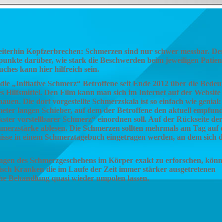
r
eiterhin Kopfzerbrechen: Schmerzen sind nur schwer messbar. D
spunkte darüber, wie stark die Beschwerden beim jeweiligen Patie
ches kann hier hilfreich sein.
 die „Initiative Schmerz“ Betroffene seit Ende 2012 über die Bede
es Hilfsmittel. Den Film kann man sich im Internet auf der Website
uen. Die dort vorgestellte Schmerzskala ist so einfach wie genial:
meter langen Schieber, auf dem der Betroffene den aktuell empfun
ter vorstellbarer Schmerz“ einordnen soll. Auf der Rückseite de
erzstärke ablesen. Die Schmerzen sollten mehrmals am Tag auf 
isse in einem Schmerztagebuch eingetragen werden, an dem sich 
lagen des Schmerzgeschehens im Körper exakt zu erforschen, könn
nisch Kranken die im Laufe der Zeit immer stärker ausgetretenen
e Behandlung quasi wieder umpolen lassen.