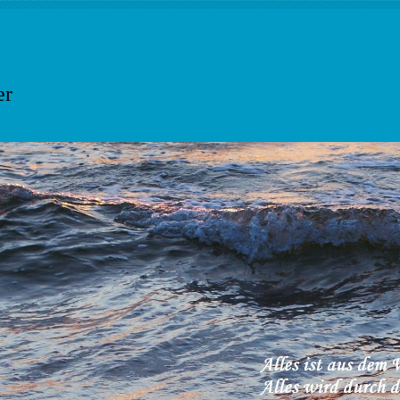
ner
er